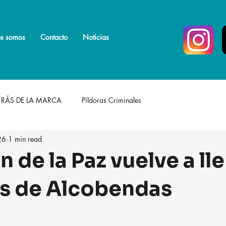
s somos
s somos
Más
Contacto
Noticias
TRÁS DE LA MARCA
Píldoras Criminales
26
1 min read
n de la Paz vuelve a ll
les de Alcobendas