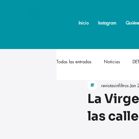
Inicio
Inicio
Instagram
Instagram
Quiéne
Quiéne
Todas las entradas
Noticias
DE
revistasinfiltros
Jan 
La Virge
las cal