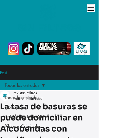
Post
Todas las entradas
revistasinfiltros
Todas las entradas
Mar 9
1 min read
La tasa de basuras se
Noticias
puede domiciliar en
DETRÁS DE LA MARCA
Píldoras Criminales
Alcobendas con