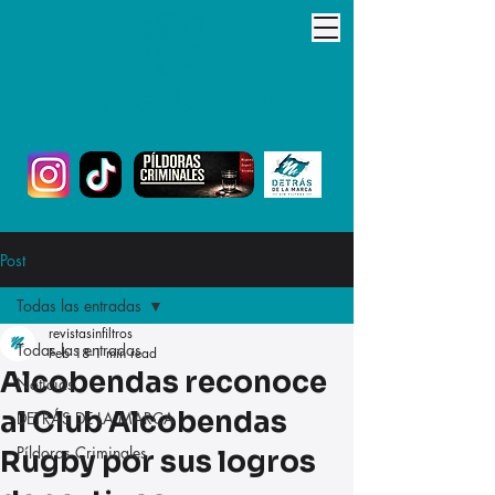
Post
Todas las entradas
revistasinfiltros
Todas las entradas
Feb 18
1 min read
Alcobendas reconoce
Noticias
al Club Alcobendas
DETRÁS DE LA MARCA
Píldoras Criminales
Rugby por sus logros