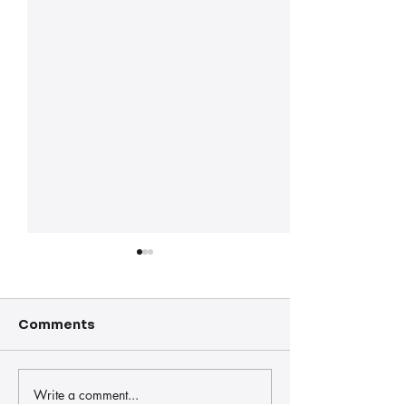
Comments
Write a comment...
Las Fiestas de San
El XXII Rally