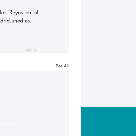
os Reyes en el 
drid.uned.es
.
See All