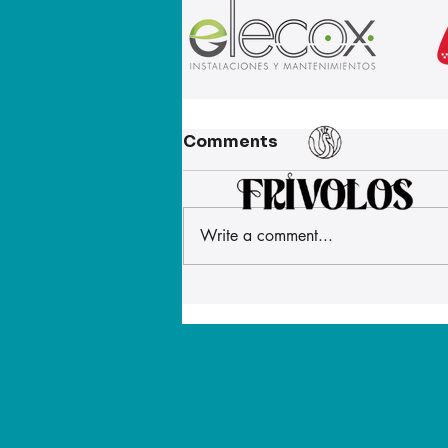
Comments
Write a comment...
La alimentación del
personal militar
desplegado en Ceuta ha
mejorado después de
que ATME denunciara que
las raciones eran
insuficientes