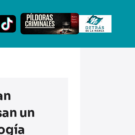
an
san un
ogía