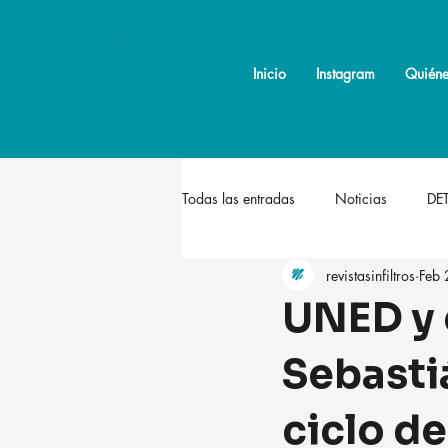
Inicio
Inicio
Instagram
Instagram
Quiéne
Quiéne
Todas las entradas
Noticias
DE
revistasinfiltros
Feb 
UNED y 
Sebasti
ciclo d