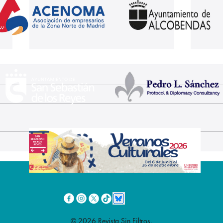
Las Fiestas de San
El X
Sebastián de los Reyes
de l
se vuelven más inclusivas
Sant
Rem
mar
© 2026 Revista Sin Filtros.