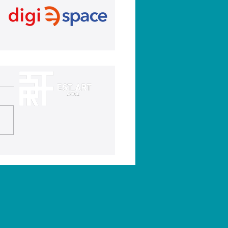
XII Rally Fotográfico
as Fiestas en honor al
ísimo Cristo de los
edios ya está en
cha