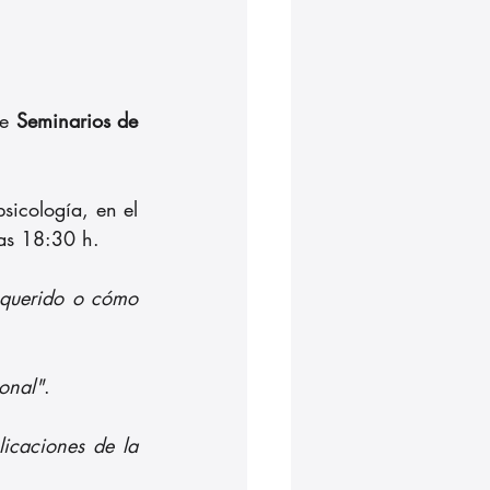
e 
Seminarios de 
Serán tres encuentros abiertos al público, con profesionales del ámbito de la psicología, en el 
as 18:30 h.
 querido o cómo 
ional"
.
icaciones de la 