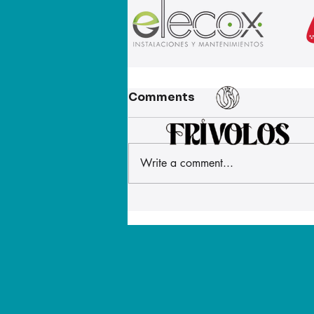
Comments
Write a comment...
La alimentación del
personal militar
desplegado en Ceuta ha
mejorado después de
que ATME denunciara que
las raciones eran
insuficientes