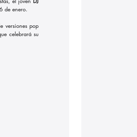
tas, el joven 
DJ 
16 de enero.
e versiones pop 
que celebrará su 
.