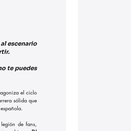
al escenario 
ir. 
no te puedes 
agoniza el ciclo 
rera sólida que 
 española.
legión de fans, 