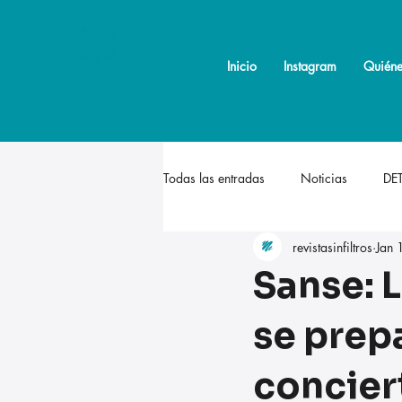
Inicio
Inicio
Instagram
Instagram
Quiéne
Quiéne
Todas las entradas
Noticias
DE
revistasinfiltros
Jan 
Sanse: L
se prepa
conciert