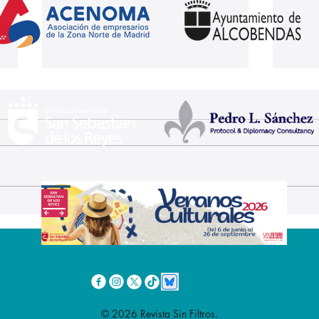
Las Fiestas de San
El X
Sebastián de los Reyes
de l
se vuelven más inclusivas
Sant
Rem
mar
© 2026 Revista Sin Filtros.