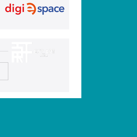
XII Rally Fotográfico
as Fiestas en honor al
ísimo Cristo de los
edios ya está en
cha