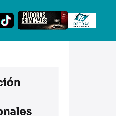
ción
ronales