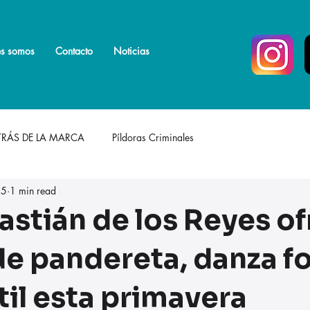
s somos
s somos
Más
Contacto
Noticias
TRÁS DE LA MARCA
Píldoras Criminales
 5
1 min read
astián de los Reyes o
de pandereta, danza fo
til esta primavera