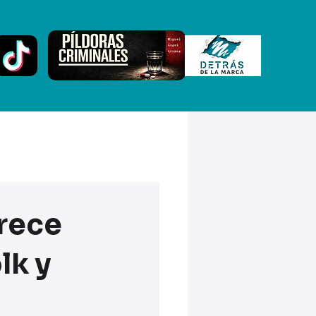
frece
lk y