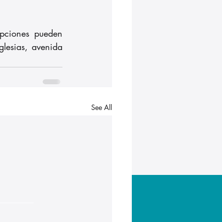
ipciones pueden 
glesias, avenida 
See All