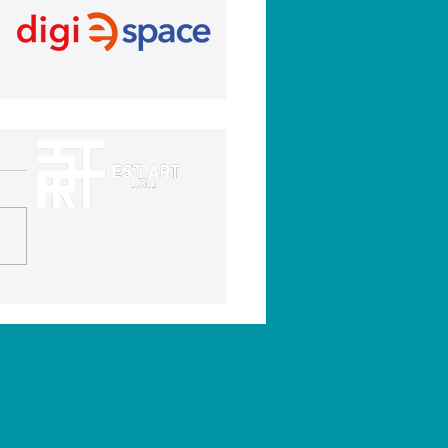
XII Rally Fotográfico
as Fiestas en honor al
ísimo Cristo de los
edios ya está en
cha