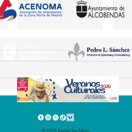
Las Fiestas de San
El X
Sebastián de los Reyes
de l
se vuelven más inclusivas
Sant
Rem
mar
© 2026 Revista Sin Filtros.