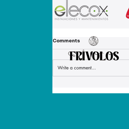
Comments
Write a comment...
La alimentación del
personal militar
desplegado en Ceuta ha
mejorado después de
que ATME denunciara que
las raciones eran
insuficientes