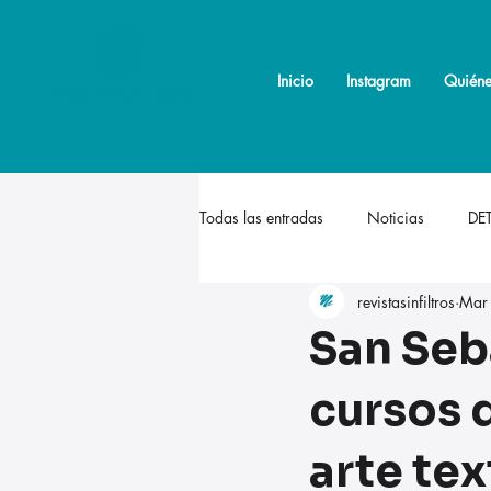
Inicio
Inicio
Instagram
Instagram
Quiéne
Quiéne
Todas las entradas
Noticias
DE
revistasinfiltros
Mar
San Seb
cursos 
arte tex