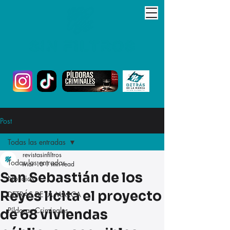
Post
Todas las entradas
revistasinfiltros
Todas las entradas
Mar 10
1 min read
San Sebastián de los
Noticias
Reyes licita el proyecto
DETRÁS DE LA MARCA
Píldoras Criminales
de 68 viviendas