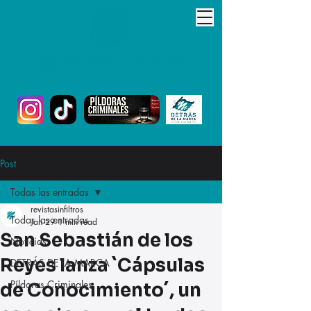
Post
Todas las entradas
revistasinfiltros
Todas las entradas
Jan 29
1 min read
San Sebastián de los
Noticias
Reyes lanza `Cápsulas
DETRÁS DE LA MARCA
Píldoras Criminales
de Conocimiento´, un