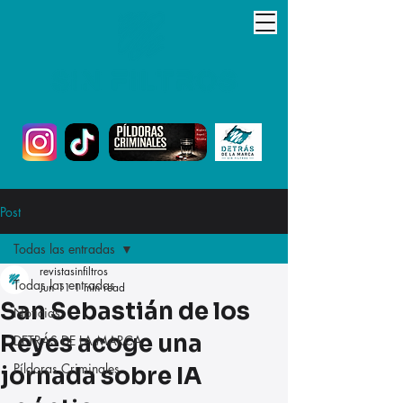
Post
Todas las entradas
revistasinfiltros
Todas las entradas
Jun 11
1 min read
San Sebastián de los
Noticias
Reyes acoge una
DETRÁS DE LA MARCA
Píldoras Criminales
jornada sobre IA