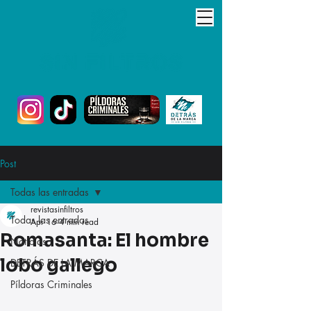
Post
Todas las entradas
revistasinfiltros
Todas las entradas
Apr 16
4 min read
Romasanta: El hombre
Noticias
lobo gallego
DETRÁS DE LA MARCA
Píldoras Criminales