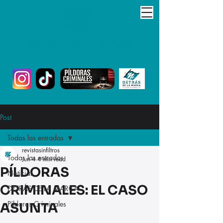
Post
Todas las entradas
revistasinfiltros
Todas las entradas
Jun 4
4 min read
PÍLDORAS
Noticias
CRIMINALES: EL CASO
DETRÁS DE LA MARCA
Píldoras Criminales
ASUNTA