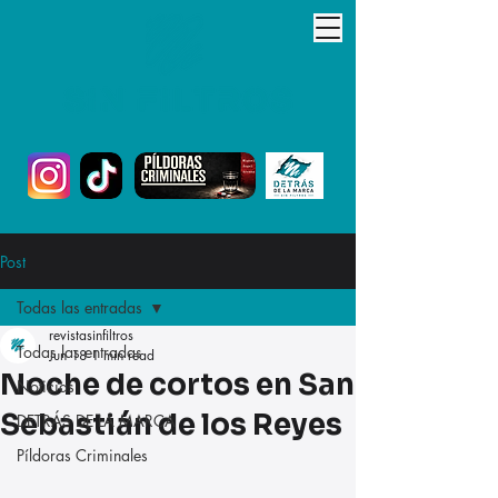
Post
Todas las entradas
revistasinfiltros
Todas las entradas
Jun 18
1 min read
Noche de cortos en San
Noticias
Sebastián de los Reyes
DETRÁS DE LA MARCA
Píldoras Criminales