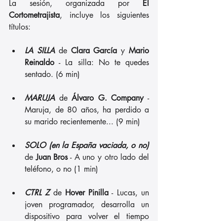
La sesión, organizada por 
El 
Cortometrajista
, incluye los siguientes 
títulos:
LA SILLA
 de 
Clara García
 y 
Mario 
Reinaldo
 - La silla: No te quedes 
sentado. (6 min)
MARUJA
 de 
Álvaro G. Company
 - 
Maruja, de 80 años, ha perdido a 
su marido recientemente... (9 min)
SOLO (en la España vaciada, o no)
de 
Juan Bros
 - A uno y otro lado del 
teléfono, o no (1 min)
CTRL Z
 de 
Hover Pinilla
 - Lucas, un 
joven programador, desarrolla un 
dispositivo para volver el tiempo 