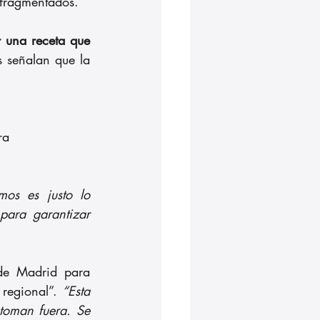
 fragmentados.
 una receta que 
 señalan que la 
ra
os es justo lo 
ara garantizar 
de Madrid para 
 regional”. 
“Esta 
toman fuera. Se 