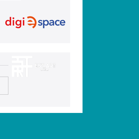
s Fraile, el
kwondista de San
stián de los Reyes,
esentará a España en
 Juegos
iterráneos de