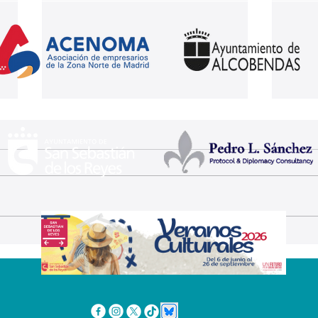
La III edición de
Jesú
"Folklóricas" llega a San
tae
Sebastián de los Reyes
Seba
Los días 22 y 23 de
repr
agosto
los
Med