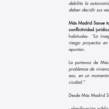
debilita la autonom
deben decidir sus ve
Más Madrid Sanse ta
conflictividad jurídic
habituales. 
“La inse
riesgo proyectos en
apuntan.
La portavoz de Más
problemas de vivienda
eso, en un momento c
ciudad.”
Desde Más Madrid Sa
- planificación públi