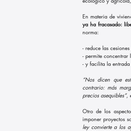
ecológico y agrícola,
En materia de vivie
ya ha fracasado: libe
norma:
- reduce las cesiones
- permite concentrar
- y facilita la entrad
“Nos dicen que esto
contrario: más marg
precios asequibles”
, 
Otro de los aspect
imponer proyectos sob
ley convierte a los 