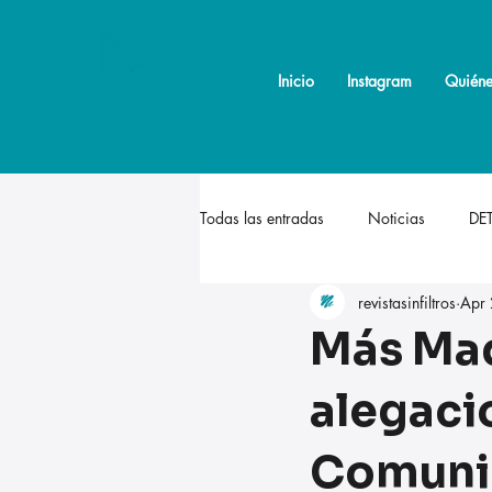
Inicio
Inicio
Instagram
Instagram
Quiéne
Quiéne
Todas las entradas
Noticias
DE
revistasinfiltros
Apr
Más Mad
alegacio
Comuni