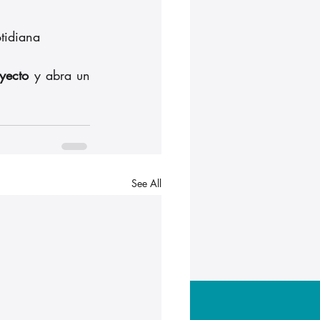
otidiana
yecto
 y abra un 
See All