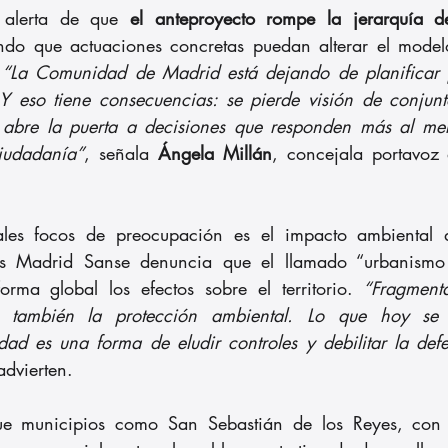
 alerta de que 
el anteproyecto rompe la jerarquía de
endo que actuaciones concretas puedan alterar el model
 
“La Comunidad de Madrid está dejando de planificar pa
 Y eso tiene consecuencias: se pierde visión de conjunto,
e abre la puerta a decisiones que responden más al mer
iudadanía”
, señala 
Ángela Millán
, concejala portavoz
ales focos de preocupación es el impacto ambiental 
s Madrid Sanse denuncia que el llamado “urbanismo 
rma global los efectos sobre el territorio. 
“Fragmenta
ar también la protección ambiental. Lo que hoy se 
idad es una forma de eludir controles y debilitar la defe
advierten.
e municipios como San Sebastián de los Reyes, con s