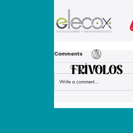
Comments
Write a comment...
El XXII Rally Fotográfico
de las Fiestas en honor al
Santísimo Cristo de los
Remedios ya está en
marcha