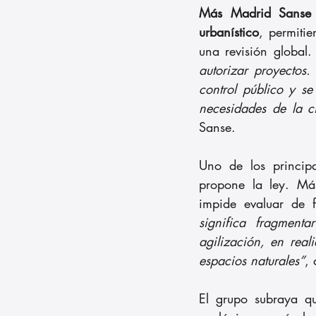
Más Madrid Sanse
urbanístico
, permiti
una revisión global.
autorizar proyectos.
control público y s
necesidades de la c
Sanse.
Uno de los princip
propone la ley. Má
impide evaluar de fo
significa fragment
agilización, en real
espacios naturales”
, 
El grupo subraya qu