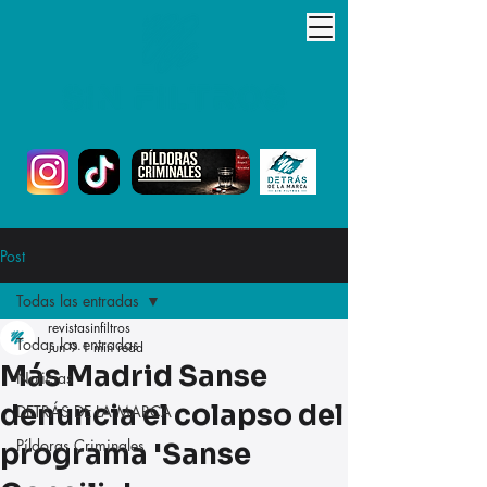
Post
Todas las entradas
revistasinfiltros
Todas las entradas
Jun 9
1 min read
Más Madrid Sanse
Noticias
denuncia el colapso del
DETRÁS DE LA MARCA
Píldoras Criminales
programa 'Sanse