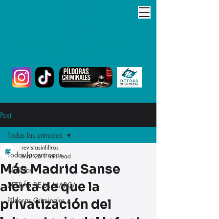
Post
Todas las entradas
revistasinfiltros
Todas las entradas
Mar 26
1 min read
Más Madrid Sanse
Noticias
alerta de que la
DETRÁS DE LA MARCA
Píldoras Criminales
privatización del