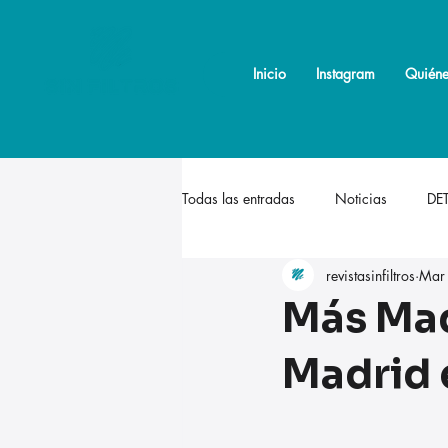
Inicio
Inicio
Instagram
Instagram
Quiéne
Quiéne
Todas las entradas
Noticias
DE
revistasinfiltros
Mar
Más Mad
Madrid e