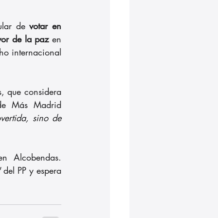
ular de 
votar en 
vor de la paz
 en 
ho internacional 
, que considera 
de Más Madrid 
ertida, sino de 
La declaración también alertaba del impacto económico del conflicto en Alcobendas. 
 
del PP y espera 