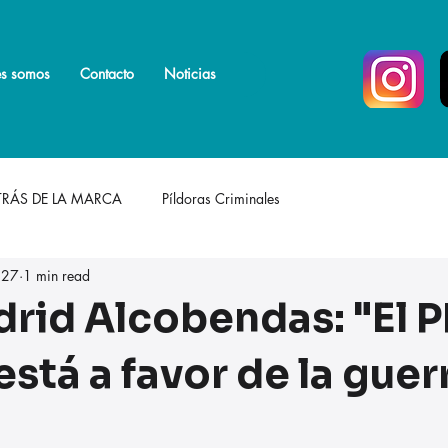
s somos
s somos
Más
Contacto
Noticias
TRÁS DE LA MARCA
Píldoras Criminales
 27
1 min read
rid Alcobendas: "El P
stá a favor de la guer