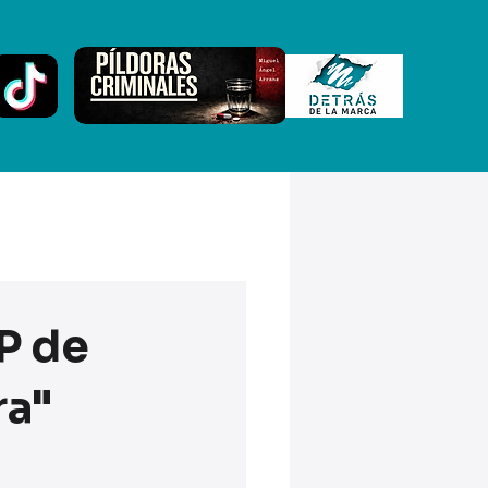
P de
ra"