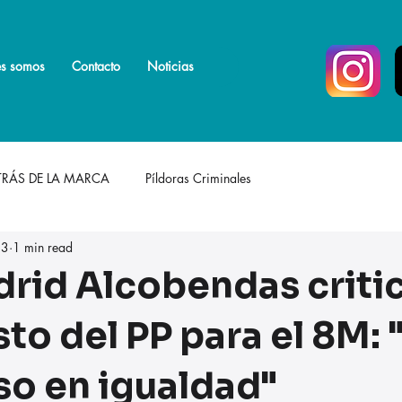
s somos
s somos
Más
Contacto
Noticias
TRÁS DE LA MARCA
Píldoras Criminales
 3
1 min read
rid Alcobendas critic
to del PP para el 8M: 
so en igualdad"