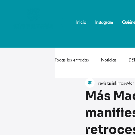
Inicio
Inicio
Instagram
Instagram
Quiéne
Quiéne
Todas las entradas
Noticias
DE
revistasinfiltros
Mar
Más Mad
manifies
retroce