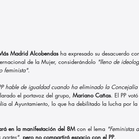
Más Madrid Alcobendas 
ha expresado su desacuerdo con 
ternacional de la Mujer, considerándolo 
"lleno de ideologí
o feminista"
.
 PP hable de igualdad cuando ha eliminado la Concejalía
larado el portavoz del grupo, 
Mariano Cañas
. El PP vot
lía al Ayuntamiento, lo que ha debilitado la lucha por la
rá en la manifestación del 8M 
con el lema 
"Feministas an
 partes"
, 
pero no compartirá espacio con el PP
.