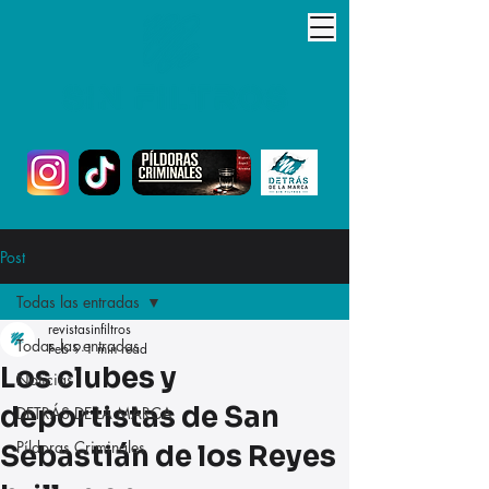
Post
Todas las entradas
revistasinfiltros
Todas las entradas
Feb 9
1 min read
Los clubes y
Noticias
deportistas de San
DETRÁS DE LA MARCA
Píldoras Criminales
Sebastián de los Reyes