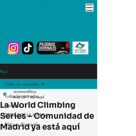
Post
Todas las entradas
revistasinfiltros
Todas las entradas
Mar 25
1 min read
La World Climbing
Noticias
Series – Comunidad de
DETRÁS DE LA MARCA
Píldoras Criminales
Madrid ya está aquí