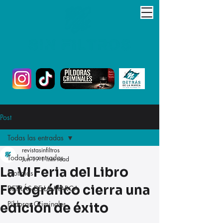
Post
Todas las entradas
revistasinfiltros
Todas las entradas
Jun 19
1 min read
La VI Feria del Libro
Noticias
Fotográfico cierra una
DETRÁS DE LA MARCA
Píldoras Criminales
edición de éxito