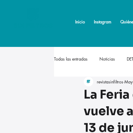
Inicio
Inicio
Instagram
Instagram
Quiéne
Quiéne
Todas las entradas
Noticias
DE
revistasinfiltros
May
La Feria
vuelve a
13 de ju