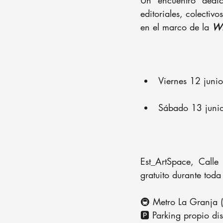
editoriales, colectiv
en el marco de la 
WH
Viernes 12 juni
Sábado 13 juni
Est_ArtSpace, Calle
gratuito durante toda 
🚇 Metro La Granja (
🅿️ Parking propio di