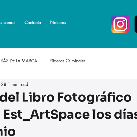
s somos
s somos
Más
Contacto
Noticias
TRÁS DE LA MARCA
Píldoras Criminales
 28
1 min read
 del Libro Fotográfico
 Est_ArtSpace los días
nio