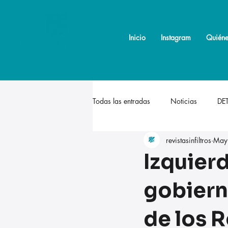
Inicio
Inicio
Instagram
Instagram
Quiéne
Quiéne
Todas las entradas
Noticias
DE
revistasinfiltros
May
Izquier
gobiern
de los R