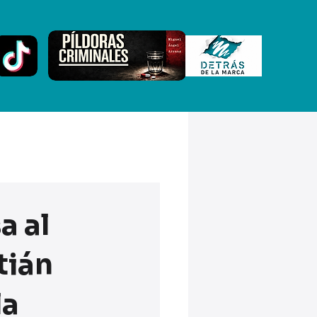
a al
tián
la