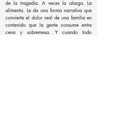
de la tragedia. A veces la alarga. La 
alimenta. Le da una forma narrativa que 
convierte el dolor real de una familia en 
contenido que la gente consume entre 
cena y sobremesa. Y cuando todo 
termina mal, cuando la esperanza se 
rompe de golpe, los mismos que 
construyeron el relato son los primeros en 
pasar página hacia la siguiente historia.
Gabriel no tuvo esa suerte. Su nombre no 
pasó página. Siguió apareciendo, una y 
otra vez, en cada debate sobre 
seguridad, sobre penas, sobre cómo 
proteger a los niños. Y su madre, 
Patricia, ha tenido que aprender a vivir 
no solo con la pérdida, sino con la 
sensación de que el duelo se desarrolla 
en público, ante cámaras que no siempre 