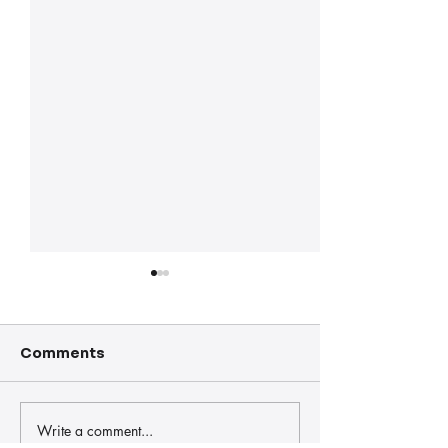
Comments
Write a comment...
La III edición de
Jesús Fraile, e