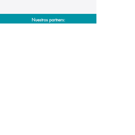
los Remedios 
en marcha
Nuestros partners: