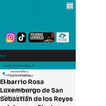
Post
Todas las entradas
revistasinfiltros
Todas las entradas
Jun 10
1 min read
El barrio Rosa
Noticias
Luxemburgo de San
DETRÁS DE LA MARCA
Píldoras Criminales
Sebastián de los Reyes