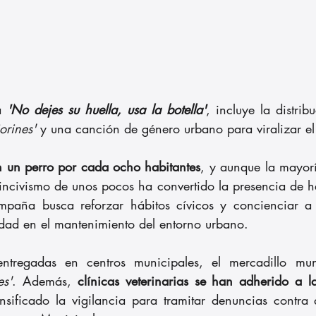
a 
'No dejes su huella, usa la botella'
, incluye la distribu
iorines'
 y una canción de género urbano para viralizar e
n un perro por cada ocho habitantes
, y aunque la mayorí
 incivismo de unos pocos ha convertido la presencia de he
paña busca reforzar hábitos cívicos y concienciar a lo
idad en el mantenimiento del entorno urbano.
entregadas en centros municipales, el mercadillo mun
es'
. Además, 
clínicas veterinarias se han adherido a
ensificado la vigilancia para tramitar denuncias contra 