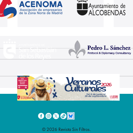
Las Fiestas de San
El X
Sebastián de los Reyes
de l
se vuelven más inclusivas
Sant
Rem
mar
© 2026 Revista Sin Filtros.