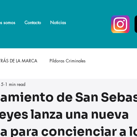
s somos
s somos
Más
Contacto
Noticias
TRÁS DE LA MARCA
Píldoras Criminales
 5
1 min read
tamiento de San Seba
Reyes lanza una nueva
 para concienciar a l