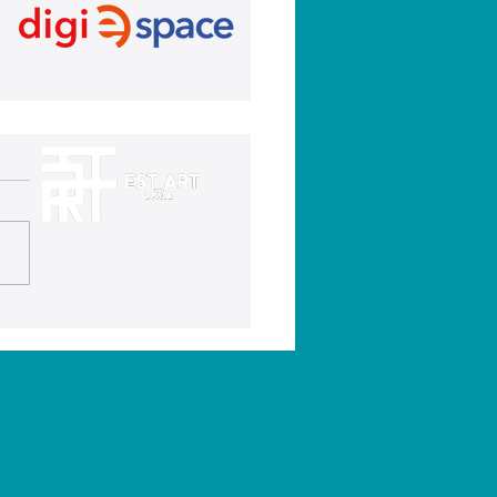
XII Rally Fotográfico
as Fiestas en honor al
ísimo Cristo de los
edios ya está en
cha