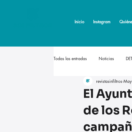
Inicio
Inicio
Instagram
Instagram
Quiéne
Quiéne
Todas las entradas
Noticias
DE
revistasinfiltros
May
El Ayun
de los 
campaña