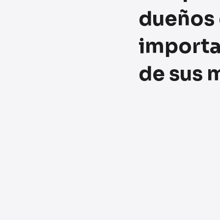
dueños 
importan
de sus m