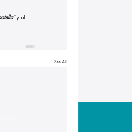
otella´
 y al
See All