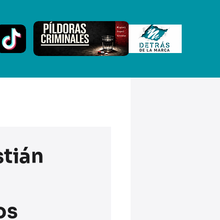
stián
os