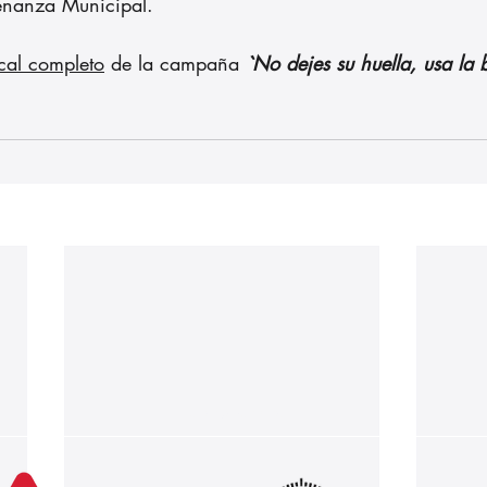
enanza Municipal.
cal completo
 de la campaña
 `No dejes su huella, usa la b
Nuestros partners: