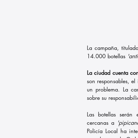
La campaña, titulad
14.000 botellas
 'ant
La ciudad cuenta co
son responsables, el
un problema. La cam
sobre su responsabil
Las botellas serán 
cercanas a 
'pipican
Policía Local ha int