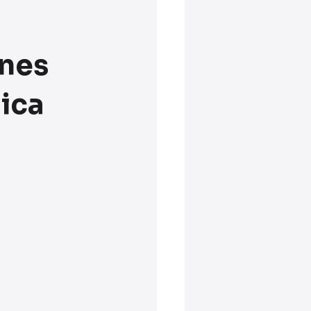
ines
lica