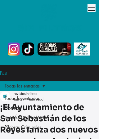
Post
Todas las entradas
revistasinfiltros
Todas las entradas
Jan 29
1 min read
¡El Ayuntamiento de
Noticias
San Sebastián de los
DETRÁS DE LA MARCA
Píldoras Criminales
Reyes lanza dos nuevos