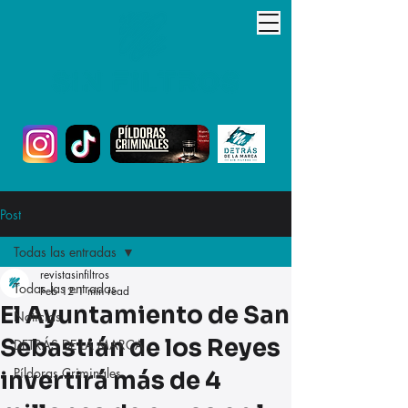
Post
Todas las entradas
revistasinfiltros
Todas las entradas
Feb 12
1 min read
El Ayuntamiento de San
Noticias
Sebastián de los Reyes
DETRÁS DE LA MARCA
Píldoras Criminales
invertirá más de 4