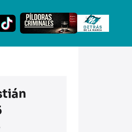
stián
5
e