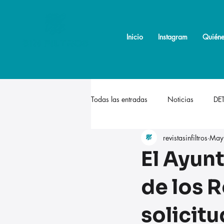
Inicio
Inicio
Instagram
Instagram
Quiéne
Quiéne
Todas las entradas
Noticias
DE
revistasinfiltros
May
El Ayun
de los R
solicitu