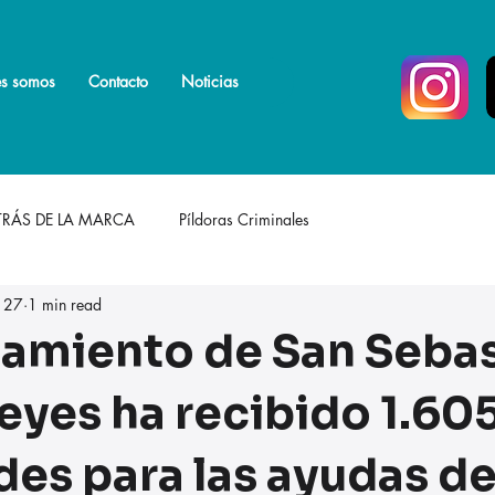
s somos
s somos
Más
Contacto
Noticias
TRÁS DE LA MARCA
Píldoras Criminales
 27
1 min read
tamiento de San Seba
eyes ha recibido 1.60
des para las ayudas d