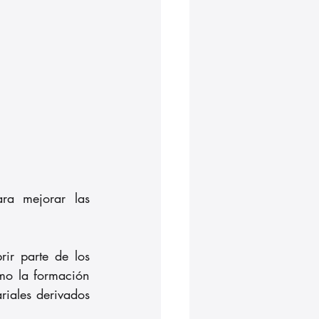
ra mejorar las 
rir parte de los 
mo la formación 
iales derivados 