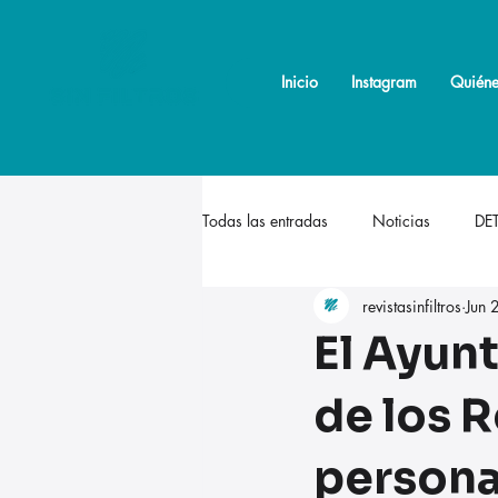
Inicio
Inicio
Instagram
Instagram
Quiéne
Quiéne
Todas las entradas
Noticias
DE
revistasinfiltros
Jun 
El Ayun
de los 
persona