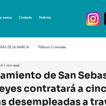
s somos
s somos
Más
Contacto
Noticias
TRÁS DE LA MARCA
Píldoras Criminales
24
1 min read
tamiento de San Seba
Reyes contratará a cin
s desempleadas a tra