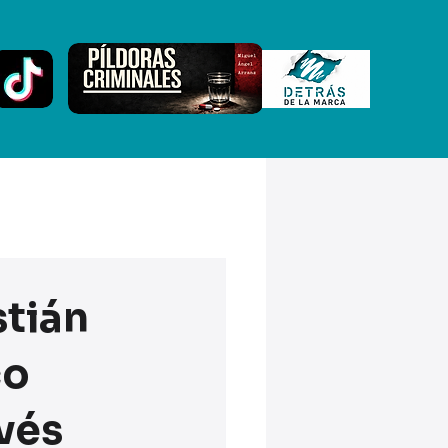
stián
co
vés