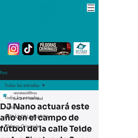
Post
Todas las entradas
revistasinfiltros
Todas las entradas
Jun 24
1 min read
DJ Nano actuará este
Noticias
año en el campo de
DETRÁS DE LA MARCA
Píldoras Criminales
fútbol de la calle Teide