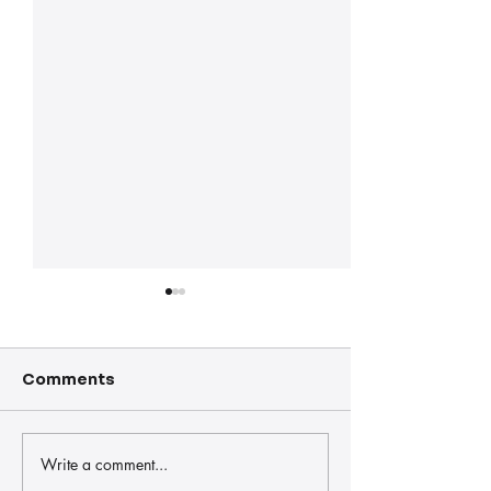
Comments
Write a comment...
Las Fiestas de San
El XXII Rally