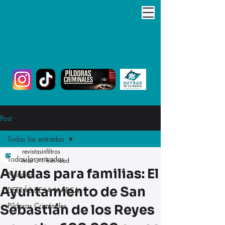
Post
Todas las entradas
revistasinfiltros
Todas las entradas
Mar 3
1 min read
Ayudas para familias: El
Noticias
Ayuntamiento de San
DETRÁS DE LA MARCA
Píldoras Criminales
Sebastián de los Reyes