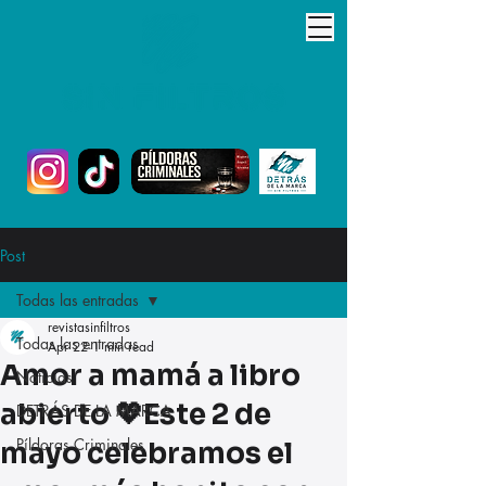
Post
Todas las entradas
revistasinfiltros
Todas las entradas
Apr 22
1 min read
Amor a mamá a libro
Noticias
abierto 💖Este 2 de
DETRÁS DE LA MARCA
Píldoras Criminales
mayo celebramos el