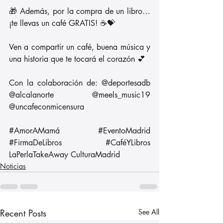
🎁 Además, por la compra de un libro… 
¡te llevas un café GRATIS! ☕💝
Ven a compartir un café, buena música y 
una historia que te tocará el corazón 💕
Con la colaboración de: @deportesadb 
@alcalanorte @meels_music19 
@uncafeconmicensura 
#AmorAMamá
#EventoMadrid
#FirmaDeLibros
#CaféYLibros
LaPerlaTakeAway CulturaMadrid
Noticias
Recent Posts
See All