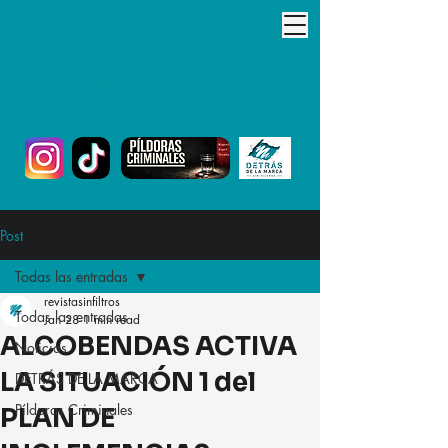
Post
Todas las entradas
revistasinfiltros
Todas las entradas
Jan 28
1 min read
ALCOBENDAS ACTIVA
Noticias
LA SITUACIÓN 1 del
DETRÁS DE LA MARCA
Píldoras Criminales
PLAN DE